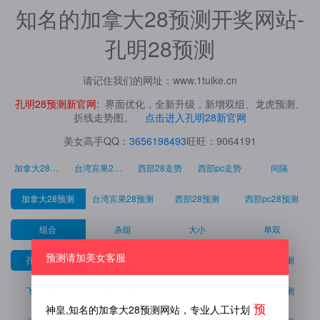
知名的加拿大28预测开奖网站-
孔明28预测
请记住我们的网址：www.1tuike.cn
孔明28预测新官网:
界面优化，全新升级，新增双组、龙虎预测、
折线走势图。
点击进入孔明28新官网
美女高手QQ：
3656198493
旺旺：9064191
加拿大28走势
台湾宾果28走势
西部28走势
西部pc走势
间隔
加拿大28预测
台湾宾果28预测
西部28预测
西部pc28预测
组合
杀组
大小
单双
预测请加美女客服
孔明28预测
神皇28预测
大神28预测
微笑28预测
飞飞28预测
大白28预测
爱28预测
凤凰28预测
预
神皇,知名的加拿大28预测网站，专业人工计划