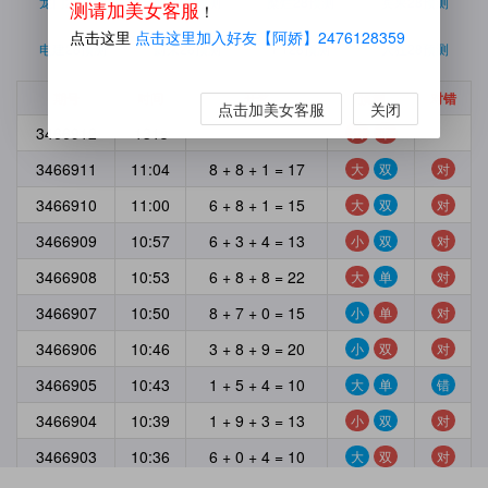
龙门28预测
耐克28预测
糜烂28预测
宾果28预测
测请加美女客服
！
点击这里
点击这里加入好友【阿娇】2476128359
电建28预测
蔚来28预测
PT28预测
人狂28预测
期号
时间
开奖
预测
对错
点击加美女客服
关闭
3466912
131s
大
单
3466911
11:04
8 + 8 + 1 = 17
大
双
对
3466910
11:00
6 + 8 + 1 = 15
大
双
对
3466909
10:57
6 + 3 + 4 = 13
小
双
对
3466908
10:53
6 + 8 + 8 = 22
大
单
对
3466907
10:50
8 + 7 + 0 = 15
小
单
对
3466906
10:46
3 + 8 + 9 = 20
小
双
对
3466905
10:43
1 + 5 + 4 = 10
大
单
错
3466904
10:39
1 + 9 + 3 = 13
小
双
对
3466903
10:36
6 + 0 + 4 = 10
大
双
对