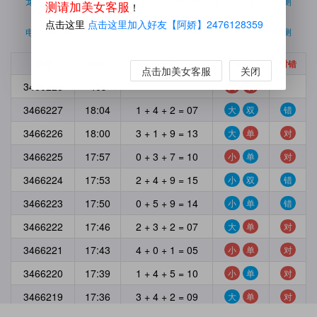
龙门28预测
耐克28预测
糜烂28预测
宾果28预测
测请加美女客服
！
点击这里
点击这里加入好友【阿娇】2476128359
电建28预测
蔚来28预测
PT28预测
人狂28预测
期号
时间
开奖
预测
对错
点击加美女客服
关闭
3466228
39s
大
双
3466227
18:04
1 + 4 + 2 = 07
大
双
错
3466226
18:00
3 + 1 + 9 = 13
大
单
对
3466225
17:57
0 + 3 + 7 = 10
小
单
对
3466224
17:53
2 + 4 + 9 = 15
小
双
错
3466223
17:50
0 + 5 + 9 = 14
小
单
错
3466222
17:46
2 + 3 + 2 = 07
大
单
对
3466221
17:43
4 + 0 + 1 = 05
小
单
对
3466220
17:39
1 + 4 + 5 = 10
小
单
对
3466219
17:36
3 + 4 + 2 = 09
大
单
对