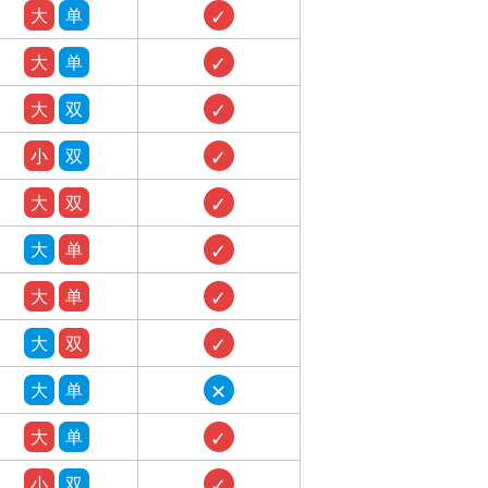
大
单
大
单
大
双
小
双
大
双
大
单
大
单
大
双
大
单
大
单
小
双