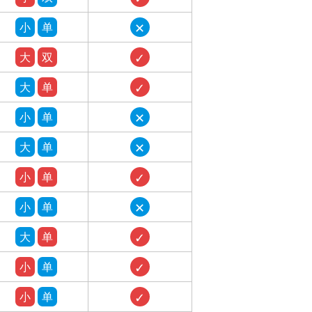
小
单
大
双
大
单
小
单
大
单
小
单
小
单
大
单
小
单
小
单