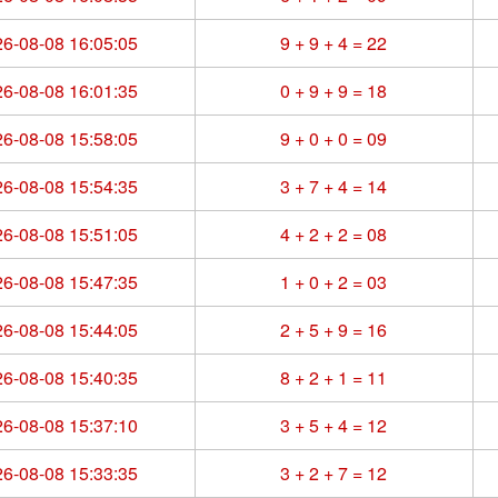
6-08-08 16:05:05
9 + 9 + 4 = 22
6-08-08 16:01:35
0 + 9 + 9 = 18
6-08-08 15:58:05
9 + 0 + 0 = 09
6-08-08 15:54:35
3 + 7 + 4 = 14
6-08-08 15:51:05
4 + 2 + 2 = 08
6-08-08 15:47:35
1 + 0 + 2 = 03
6-08-08 15:44:05
2 + 5 + 9 = 16
6-08-08 15:40:35
8 + 2 + 1 = 11
6-08-08 15:37:10
3 + 5 + 4 = 12
6-08-08 15:33:35
3 + 2 + 7 = 12