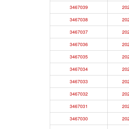
3467039
202
3467038
202
3467037
202
3467036
202
3467035
202
3467034
202
3467033
202
3467032
202
3467031
202
3467030
202