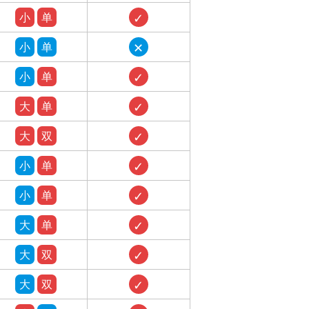
小
单
小
单
小
单
大
单
大
双
小
单
小
单
大
单
大
双
大
双