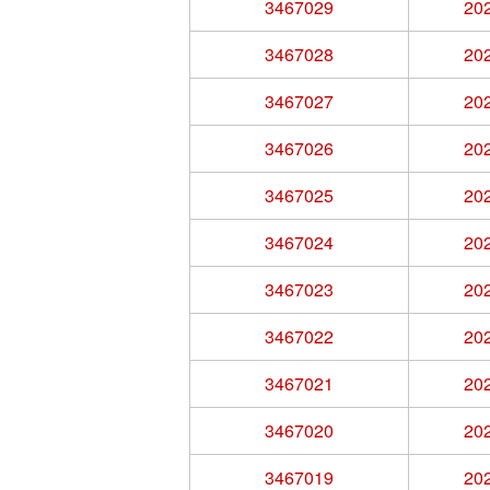
3467029
202
3467028
202
3467027
202
3467026
202
3467025
202
3467024
202
3467023
202
3467022
202
3467021
202
3467020
202
3467019
202