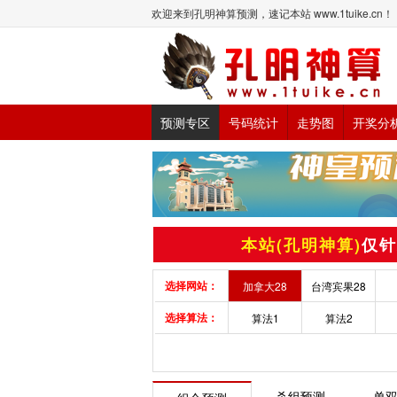
欢迎来到孔明神算预测，速记本站 www.1tuike.cn！
预测专区
号码统计
走势图
开奖分
本站(孔明神算)
仅针
选择网站：
加拿大28
台湾宾果28
选择算法：
算法1
算法2
杀组预测
单